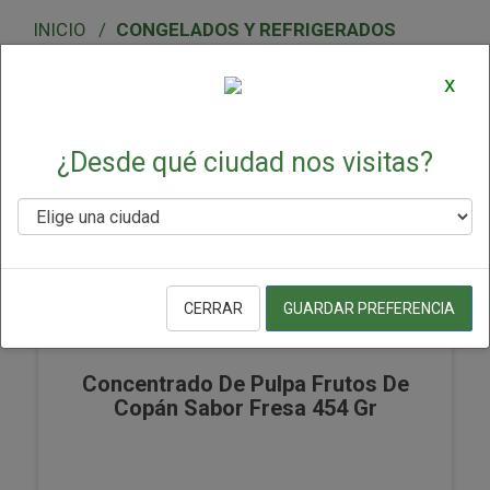
CONGELADOS Y REFRIGERADOS
CONGELADOS Y REFRIGERADOS
x
▼
Seleccionar
¿Desde qué ciudad nos visitas?
CERRAR
GUARDAR PREFERENCIA
Concentrado De Pulpa Frutos De
Copán Sabor Fresa 454 Gr