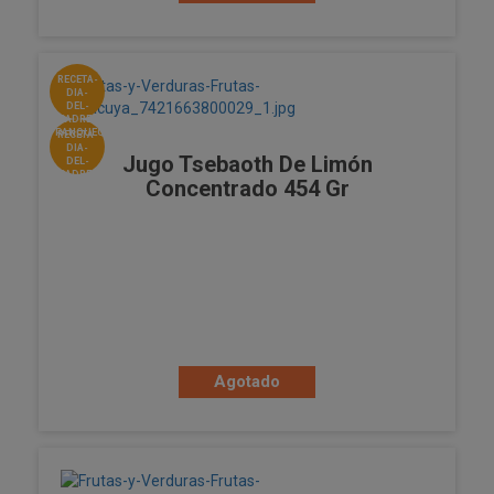
RECETA-
DIA-
DEL-
PADRE-
PANQUEQUES
RECETA-
DIA-
Jugo Tsebaoth De Limón
DEL-
PADRE-
Concentrado 454 Gr
WHISKEY
Agotado