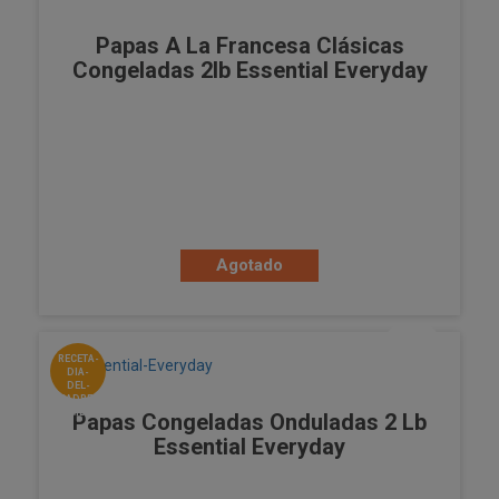
Papas A La Francesa Clásicas
Congeladas 2lb Essential Everyday
Agotado
RECETA-
DIA-
DEL-
PADRE-
HAMBURGUESA
Papas Congeladas Onduladas 2 Lb
Essential Everyday