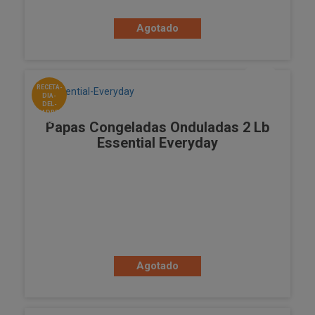
Agotado
RECETA-
DIA-
DEL-
PADRE-
HAMBURGUESA
Papas Congeladas Onduladas 2 Lb
Essential Everyday
Agotado