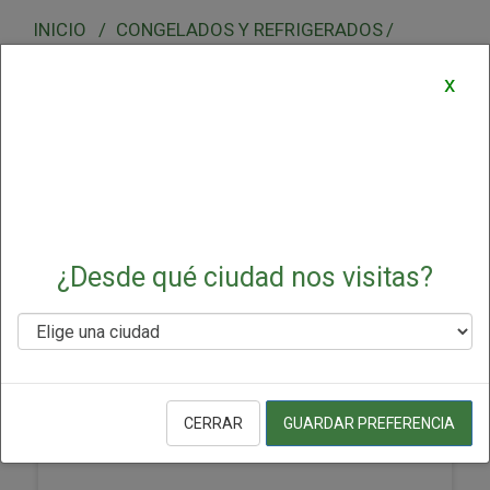
CONGELADOS Y REFRIGERADOS
COMIDAS LISTAS
x
Comidas Listas
▼
Seleccionar
¿Desde qué ciudad nos visitas?
Patatas Congeladas Essential
CERRAR
GUARDAR PREFERENCIA
Everyday 1 Lb