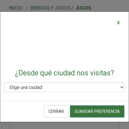
BEBIDAS Y JUGOS
JUGOS
Jugos
x
▼
Seleccionar
¿Desde qué ciudad nos visitas?
Jugo De Uva De 64oz Essential
CERRAR
GUARDAR PREFERENCIA
Everyday